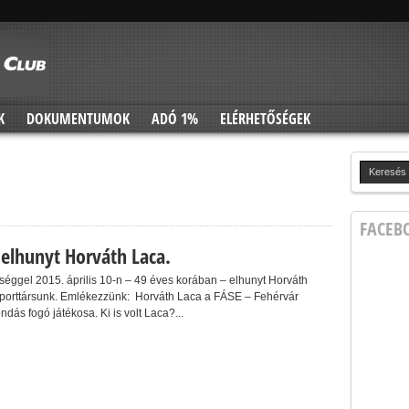
K
DOKUMENTUMOK
ADÓ 1%
ELÉRHETŐSÉGEK
FACEB
 elhunyt Horváth Laca.
nséggel 2015. április 10-n – 49 éves korában – elhunyt Horváth
sporttársunk. Emlékezzünk: Horváth Laca a FÁSE – Fehérvár
dás fogó játékosa. Ki is volt Laca?...