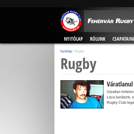
NYITÓLAP
RÓLUNK
CSAPATAIN
Nyitólap
/
Rugby
Rugby
Váratlanul
Váratlan hirtele
Laca barátunk, 
Rugby Club legen