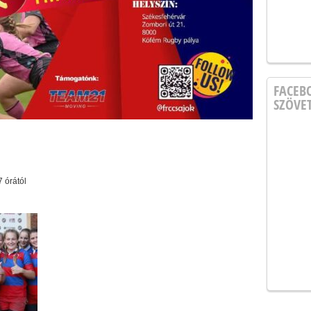
FACEB
SZÖVE
 órától