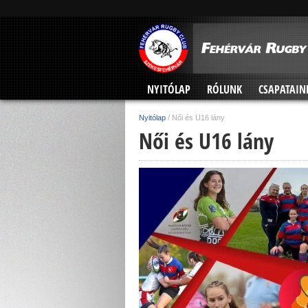
NYITÓLAP
RÓLUNK
CSAPATAIN
Nyitólap
/
Női és U16 lány
Női és U16 lány