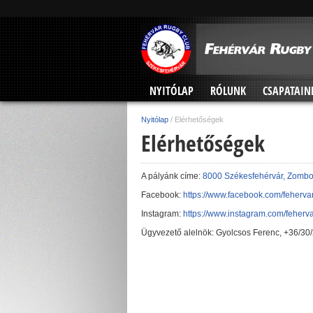
NYITÓLAP
RÓLUNK
CSAPATAIN
Nyitólap
/
Elérhetőségek
Elérhetőségek
A pályánk címe:
8000 Székesfehérvár, Zombor
Facebook:
https://www.facebook.com/feherva
Instagram:
https://www.instagram.com/feherva
Ügyvezető alelnök: Gyolcsos Ferenc, +36/30