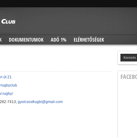
K
DOKUMENTUMOK
ADÓ 1%
ELÉRHETŐSÉGEK
FACEB
i út 21.
rrugbyclub
r.rugby/
/282-7413,
gyolcsosfrugbi@gmail.com